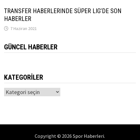
TRANSFER HABERLERINDE SÜPER LIG’DE SON
HABERLER
7 Haziran 2021
GÜNCEL HABERLER
KATEGORILER
Kategoriler
Copyright © 2026
Spor Haberleri
.