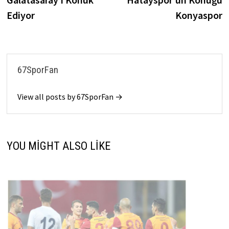
Ediyor
Konyaspor
67SporFan
View all posts by 67SporFan →
YOU MIGHT ALSO LIKE