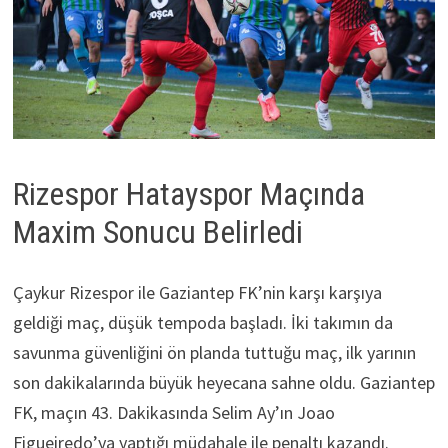
Rizespor Hatayspor Maçında
Maxim Sonucu Belirledi
Çaykur Rizespor ile Gaziantep FK’nin karşı karşıya
geldiği maç, düşük tempoda başladı. İki takımın da
savunma güvenliğini ön planda tuttuğu maç, ilk yarının
son dakikalarında büyük heyecana sahne oldu. Gaziantep
FK, maçın 43. Dakikasında Selim Ay’ın Joao
Figueiredo’ya yaptığı müdahale ile penaltı kazandı.