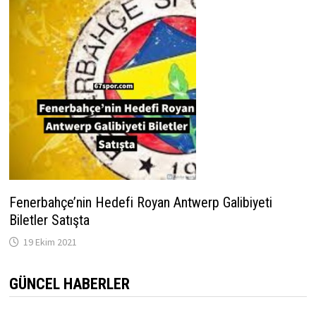
Fenerbahçe’nin Hedefi Royan Antwerp Galibiyeti
Biletler Satışta
19 Ekim 2021
GÜNCEL HABERLER