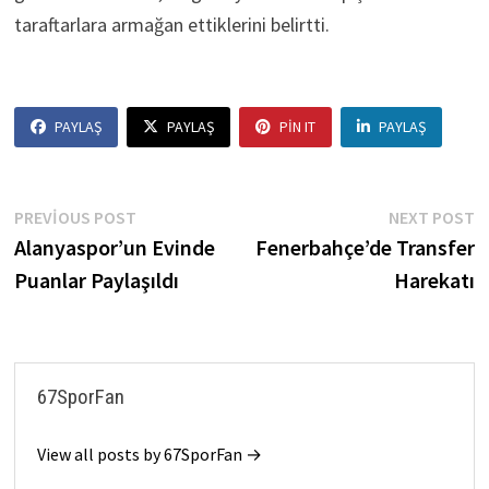
taraftarlara armağan ettiklerini belirtti.
PAYLAŞ
PAYLAŞ
PIN IT
PAYLAŞ
Yazı
Previous
N
PREVIOUS POST
NEXT POST
post:
p
Alanyaspor’un Evinde
Fenerbahçe’de Transfer
gezinmesi
Puanlar Paylaşıldı
Harekatı
67SporFan
View all posts by 67SporFan →