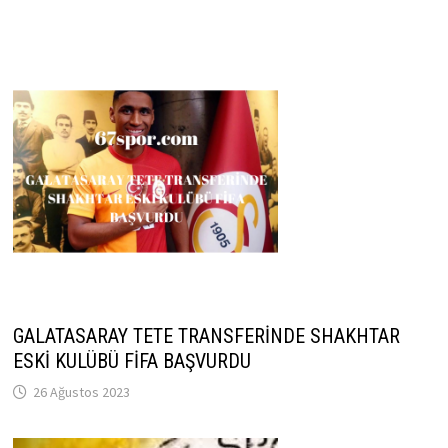
GALATASARAY TETE TRANSFERİNDE SHAKHTAR
ESKİ KULÜBÜ FİFA BAŞVURDU
26 Ağustos 2023