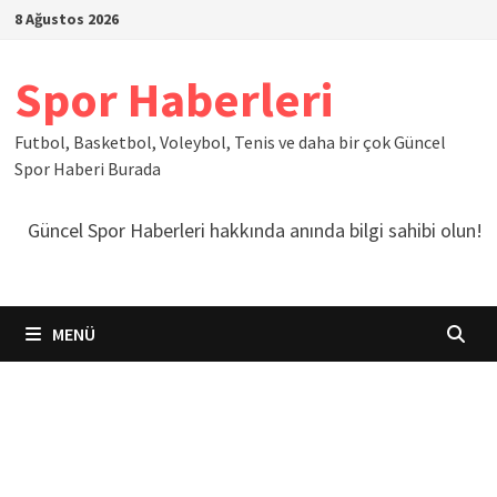
İçeriğe
8 Ağustos 2026
geç
Spor Haberleri
Futbol, Basketbol, Voleybol, Tenis ve daha bir çok Güncel
Spor Haberi Burada
Güncel Spor Haberleri hakkında anında bilgi sahibi olun!
MENÜ