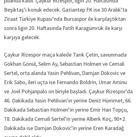
puanda kaldı. Çaykur Rizespor, ligin 20. Haftasında
Beşiktaş’ı konuk edecek. Gaziantep FK ise 30 Aralık’ta
Ziraat Türkiye Kupası’nda Bursaspor ile karşılaştıktan
sonra ligin 20. Haftasında Fatih Karagümrük ile karşı
karşıya gelecek.
Çaykur Rizespor maça kalede Tarık Çetin, savunmada
Gökhan Gönül, Selim Ay, Sebastian Holmen ve Cemali
Sertel, orta alanda Yasin Pehlivan, Damjan Dokovic ve
Erik Sabo, ileri uçta ise Fernando Boldrin, Umar Aminu
ve Joel Pohjanpalo on biriyle başladı. Çaykur Rizespor’da
46. Dakikada Yasin Pehlivan’ın yerine Deniz Hümmet, 66.
Dakikada Sebastian Holmen’in yerine Emir Han Topçu,
78. Dakikada Cemali Sertel’in yerine Alberk Koç, 90+2.
Dakikada ise Damjan Dokovic’in yerine Eren Karadağ