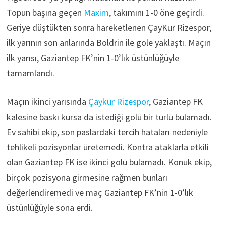
Topun başına geçen
Maxim
, takımını 1-0 öne geçirdi.
Geriye düştükten sonra hareketlenen ÇayKur Rizespor,
ilk yarının son anlarında Boldrin ile gole yaklaştı. Maçın
ilk yarısı, Gaziantep FK’nin 1-0’lık üstünlüğüyle
tamamlandı.
Maçın ikinci yarısında
Çaykur Rizespor
, Gaziantep FK
kalesine baskı kursa da istediği golü bir türlü bulamadı.
Ev sahibi ekip, son paslardaki tercih hataları nedeniyle
tehlikeli pozisyonlar üretemedi. Kontra ataklarla etkili
olan Gaziantep FK ise ikinci golü bulamadı. Konuk ekip,
birçok pozisyona girmesine rağmen bunları
değerlendiremedi ve maç Gaziantep FK’nin 1-0’lık
üstünlüğüyle sona erdi.