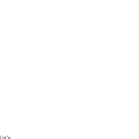
Lig’e