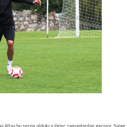
übü Altay bu sezon oldukça ilginç zamanlardan geçiyor. Süper 