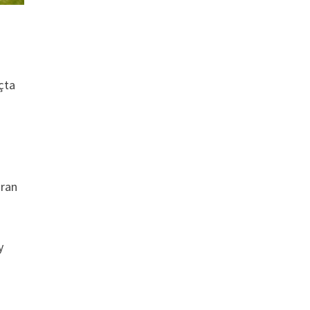
çta
aran
y