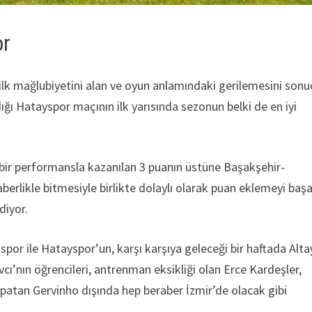
or
ilk mağlubiyetini alan ve oyun anlamındaki gerilemesini sonu
dığı Hatayspor maçının ilk yarısında sezonun belki de en iyi
ne bir performansla kazanılan 3 puanın üstüne Başakşehir-
erlikle bitmesiyle birlikte dolaylı olarak puan eklemeyi baş
diyor.
aspor ile Hatayspor’un, karşı karşıya geleceği bir haftada Alta
cı’nın öğrencileri, antrenman eksikliği olan Erce Kardeşler,
tan Gervinho dışında hep beraber İzmir’de olacak gibi