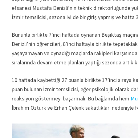
efsanesi Mustafa Denizli’nin teknik direktörlüğünde y
İzmir temsilcisi, sezona iyi de bir giriş yapmış ve hatta 
Bununla birlikte 7’inci haftada oynanan Beşiktaş maçı
Denizli’nin öğrencileri, 8’inci haftayla birlikte tepetakl
yaşayamayan ve oynadığı maçlarda rakipleri karşısınd
sıralarında devam etme planları yaptığı sezonda artık
10 haftada kaybettiği 27 puanla birlikte 17’inci sıraya 
puan bulunan İzmir temsilcisi, eğer psikolojik olarak d
reaksiyon göstermeyi başarmalı. Bu bağlamda hem
Mus
İbrahim Öztürk ve Erhan Çelenk sakatlıkları nedeniyle