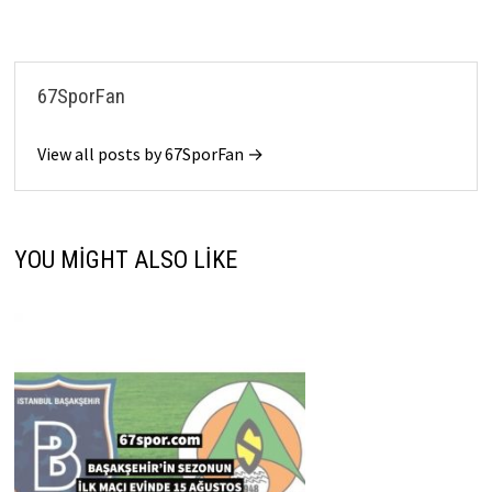
67SporFan
View all posts by 67SporFan →
YOU MIGHT ALSO LIKE