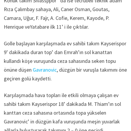
Konuk takım Sivassppor ‘ da ise tecrübeli teknik adam
Rıza Çalımbay sahaya, Ali, Caner Osman, Goutas,
Camara, Uğur, F. Fajr, A. Cofie, Kerem, Kayode, P.
Henrique veYatabare ilk 11’ i ile çıktılar.
Golle başlayan karşılaşmada ev sahibi takım Kayserispor
9’ dakikada duran top’ dan Emrah’ın sol kanattan
kullandı köşe vuruşunda ceza sahasında seken topu
önüne düşen
Gavranovic
, düzgün bir vuruşla takımını öne
geçiren golü kaydetti.
Karşılaşmada hava topları ile etkili olmaya çalışan ev
sahibi takım Kayserispor 18’ dakikada M. Thiam’ın sol
kanttan ceza sahasına ortasında topa yükselen
Gavranovic’ in düzgün kafa vuruşunda meşin yuvarlak
ağlarla buluşturarak takımını 2 – 0 öne geçirdi.