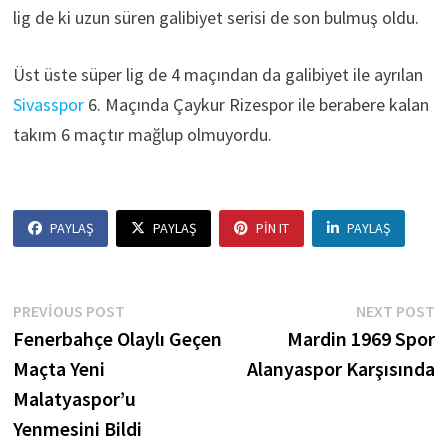
lig de ki uzun süren galibiyet serisi de son bulmuş oldu.
Üst üste süper lig de 4 maçından da galibiyet ile ayrılan
Sivasspor
6. Maçında Çaykur Rizespor ile berabere kalan
takım 6 maçtır mağlup olmuyordu.
PAYLAŞ
PAYLAŞ
PIN IT
PAYLAŞ
Yazı
Previous
N
PREVIOUS POST
NEXT POST
post:
p
Fenerbahçe Olaylı Geçen
Mardin 1969 Spor
gezinmesi
Maçta Yeni
Alanyaspor Karşısında
Malatyaspor’u
Yenmesini Bildi