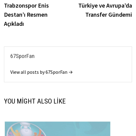
post:
p
Trabzonspor Enis
Türkiye ve Avrupa’da
gezinmesi
Destan’ı Resmen
Transfer Gündemi
Açıkladı
67SporFan
View all posts by 67SporFan →
YOU MIGHT ALSO LIKE