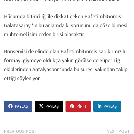
Hücumda bitiriciliği ile dikkat çeken BafetimbiGomis
Galatasaray ‘In bu anlamda ki sorununu da çöze bilmesi
muhtemel isimlerden birisi olacaktır.
Bonservisi de elinde olan BafetimbiGomis sarı kırmızılı
formayı giymeye oldukça yakın görülse de Süper Lig
ekiplerinden Antalyaspor ‘unda bu sureci yakından takip
ettiği söyleniyor.
PAYLAŞ
PAYLAŞ
PIN IT
PAYLAŞ
Yazı
Previous
N
PREVIOUS POST
NEXT POST