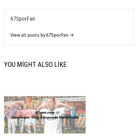
67SporFan
View all posts by 67SporFan →
YOU MIGHT ALSO LIKE