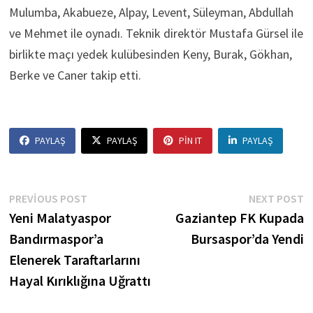
Mulumba, Akabueze, Alpay, Levent, Süleyman, Abdullah
ve Mehmet ile oynadı. Teknik direktör Mustafa Gürsel ile
birlikte maçı yedek kulübesinden Keny, Burak, Gökhan,
Berke ve Caner takip etti.
PAYLAŞ
PAYLAŞ
PIN IT
PAYLAŞ
Yazı
Previous
N
PREVIOUS POST
NEXT POST
post:
p
Yeni Malatyaspor
Gaziantep FK Kupada
gezinmesi
Bandırmaspor’a
Bursaspor’da Yendi
Elenerek Taraftarlarını
Hayal Kırıklığına Uğrattı